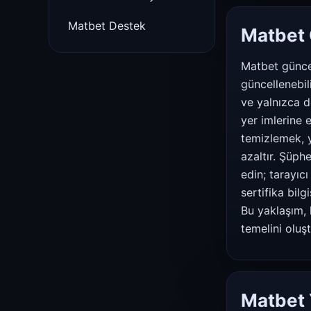
Matbet Destek
Matbet 
Matbet güncel
güncellenebil
ve yalnızca d
yer imlerine e
temizlemek, y
azaltır. Şüphe
edin; tarayıcı
sertifika bilg
Bu yaklaşım, 
temelini oluşt
Matbet 