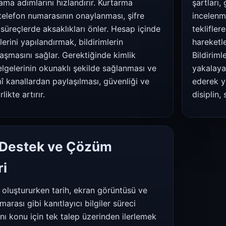
ama adımlarını hızlandırır. Kurtarma
şartları,
telefon numarasının onaylanması, şifre
incelenm
i süreçlerde aksaklıkları önler. Hesap içinde
teklifler
hlerini yapılandırmak, bildirimlerin
hareketle
şmasını sağlar. Gerektiğinde kimlik
Bildiriml
gelerinin okunaklı şekilde sağlanması ve
yakalayab
î kanallardan paylaşılması, güvenliği ve
ederek ya
rlikte artırır.
disiplin,
 Destek ve Çözüm
ri
 oluştururken tarih, ekran görüntüsü ve
arası gibi kanıtlayıcı bilgiler süreci
ynı konu için tek talep üzerinden ilerlemek