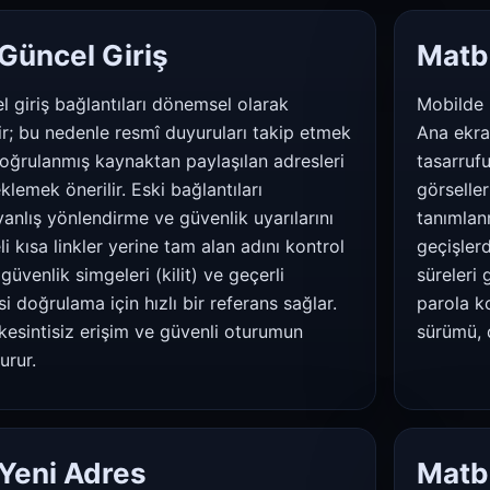
Güncel Giriş
Matb
 giriş bağlantıları dönemsel olarak
Mobilde p
ir; bu nedenle resmî duyuruları takip etmek
Ana ekran
oğrulanmış kaynaktan paylaşılan adresleri
tasarrufu
klemek önerilir. Eski bağlantıları
görseller
anlış yönlendirme ve güvenlik uyarılarını
tanımlanm
li kısa linkler yerine tam alan adını kontrol
geçişler
 güvenlik simgeleri (kilit) ve geçerli
süreleri 
isi doğrulama için hızlı bir referans sağlar.
parola k
kesintisiz erişim ve güvenli oturumun
sürümü, 
urur.
Yeni Adres
Matb