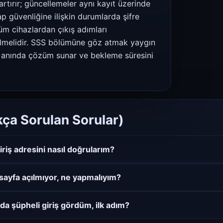
i artırır; güncellemeler aynı kayıt üzerinde
ap güvenliğine ilişkin durumlarda şifre
üm cihazlardan çıkış adımları
rilmelidir. SSS bölümüne göz atmak yaygın
 anında çözüm sunar ve bekleme süresini
kça Sorulan Sorular)
riş adresini nasıl doğrularım?
sayfa açılmıyor, ne yapmalıyım?
a şüpheli giriş gördüm, ilk adım?