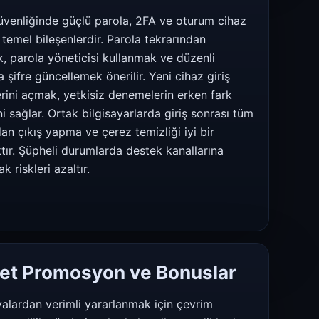
venliğinde güçlü parola, 2FA ve oturum cihaz
temel bileşenlerdir. Parola tekrarından
, parola yöneticisi kullanmak ve düzenli
la şifre güncellemek önerilir. Yeni cihaz giriş
erini açmak, yetkisiz denemelerin erken fark
i sağlar. Ortak bilgisayarlarda giriş sonrası tüm
an çıkış yapma ve çerez temizliği iyi bir
ktır. Şüpheli durumlarda destek kanallarına
 riskleri azaltır.
et Promosyon ve Bonuslar
lardan verimli yararlanmak için çevrim