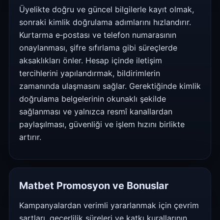
Üyelikte doğru ve güncel bilgilerle kayıt olmak,
sonraki kimlik doğrulama adımlarını hızlandırır.
Kurtarma e‑postası ve telefon numarasının
onaylanması, şifre sıfırlama gibi süreçlerde
aksaklıkları önler. Hesap içinde iletişim
tercihlerini yapılandırmak, bildirimlerin
zamanında ulaşmasını sağlar. Gerektiğinde kimlik
doğrulama belgelerinin okunaklı şekilde
sağlanması ve yalnızca resmî kanallardan
paylaşılması, güvenliği ve işlem hızını birlikte
artırır.
Matbet Promosyon ve Bonuslar
Kampanyalardan verimli yararlanmak için çevrim
şartları, geçerlilik süreleri ve katkı kurallarının