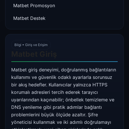
Matbet Promosyon
Matbet Destek
Bilgi • Giriş ve Erişim
Matbet Giriş
Matbet giriş deneyimi, doğrulanmış bağlantıların
kullanımı ve güvenlik odaklı ayarlarla sorunsuz
bir akış hedefler. Kullanıcılar yalnızca HTTPS
korumalı adresleri tercih ederek tarayıcı
uyarılarından kaçınabilir; önbellek temizleme ve
DNS yenileme gibi pratik adımlar bağlantı
problemlerini büyük ölçüde azaltır. Şifre
yöneticisi kullanmak ve iki adımlı doğrulamayı