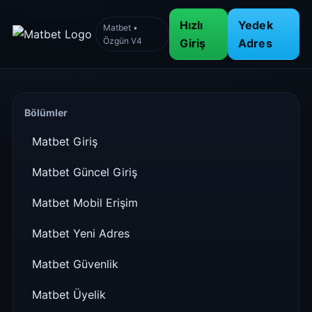
Hızlı
Yedek
Matbet •
Özgün V4
Giriş
Adres
Bölümler
Matbet Giriş
Matbet Güncel Giriş
Matbet Mobil Erişim
Matbet Yeni Adres
Matbet Güvenlik
Matbet Üyelik