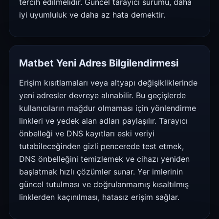
tercih edilmelidir. Güncel tarayıcı sürümü, daha
iyi uyumluluk ve daha az hata demektir.
Matbet Yeni Adres Bilgilendirmesi
Erişim kısıtlamaları veya altyapı değişikliklerinde
yeni adresler devreye alınabilir. Bu geçişlerde
kullanıcıların mağdur olmaması için yönlendirme
linkleri ve yedek alan adları paylaşılır. Tarayıcı
önbelleği ve DNS kayıtları eski veriyi
tutabileceğinden gizli pencerede test etmek,
DNS önbelleğini temizlemek ve cihazı yeniden
başlatmak hızlı çözümler sunar. Yer imlerinin
güncel tutulması ve doğrulanmamış kısaltılmış
linklerden kaçınılması, hatasız erişim sağlar.