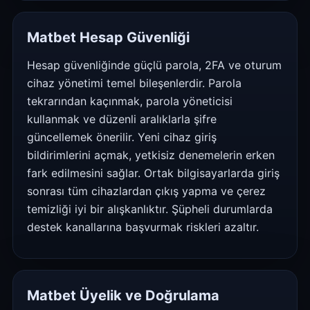
Matbet Hesap Güvenliği
Hesap güvenliğinde güçlü parola, 2FA ve oturum
cihaz yönetimi temel bileşenlerdir. Parola
tekrarından kaçınmak, parola yöneticisi
kullanmak ve düzenli aralıklarla şifre
güncellemek önerilir. Yeni cihaz giriş
bildirimlerini açmak, yetkisiz denemelerin erken
fark edilmesini sağlar. Ortak bilgisayarlarda giriş
sonrası tüm cihazlardan çıkış yapma ve çerez
temizliği iyi bir alışkanlıktır. Şüpheli durumlarda
destek kanallarına başvurmak riskleri azaltır.
Matbet Üyelik ve Doğrulama