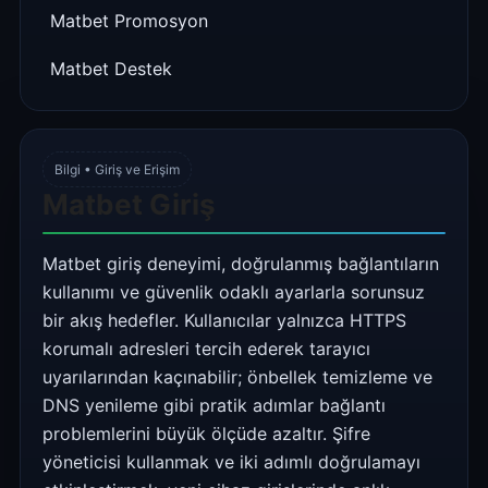
Matbet Promosyon
Matbet Destek
Bilgi • Giriş ve Erişim
Matbet Giriş
Matbet giriş deneyimi, doğrulanmış bağlantıların
kullanımı ve güvenlik odaklı ayarlarla sorunsuz
bir akış hedefler. Kullanıcılar yalnızca HTTPS
korumalı adresleri tercih ederek tarayıcı
uyarılarından kaçınabilir; önbellek temizleme ve
DNS yenileme gibi pratik adımlar bağlantı
problemlerini büyük ölçüde azaltır. Şifre
yöneticisi kullanmak ve iki adımlı doğrulamayı