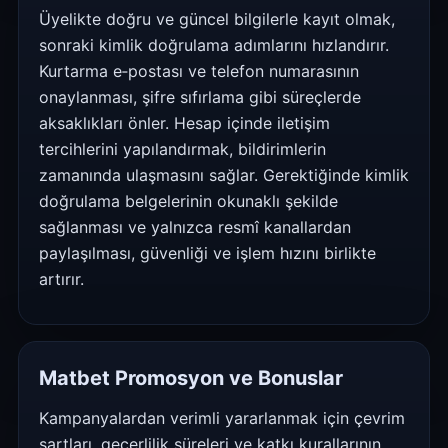
Üyelikte doğru ve güncel bilgilerle kayıt olmak,
sonraki kimlik doğrulama adımlarını hızlandırır.
Kurtarma e‑postası ve telefon numarasının
onaylanması, şifre sıfırlama gibi süreçlerde
aksaklıkları önler. Hesap içinde iletişim
tercihlerini yapılandırmak, bildirimlerin
zamanında ulaşmasını sağlar. Gerektiğinde kimlik
doğrulama belgelerinin okunaklı şekilde
sağlanması ve yalnızca resmî kanallardan
paylaşılması, güvenliği ve işlem hızını birlikte
artırır.
Matbet Promosyon ve Bonuslar
Kampanyalardan verimli yararlanmak için çevrim
şartları, geçerlilik süreleri ve katkı kurallarının