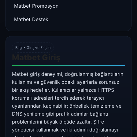
Matbet Promosyon
Matbet Destek
Bilgi • Giriş ve Erişim
Matbet Giriş
Matbet giriş deneyimi, doğrulanmış bağlantıların
kullanımı ve güvenlik odaklı ayarlarla sorunsuz
bir akış hedefler. Kullanıcılar yalnızca HTTPS
korumalı adresleri tercih ederek tarayıcı
uyarılarından kaçınabilir; önbellek temizleme ve
DNS yenileme gibi pratik adımlar bağlantı
problemlerini büyük ölçüde azaltır. Şifre
yöneticisi kullanmak ve iki adımlı doğrulamayı