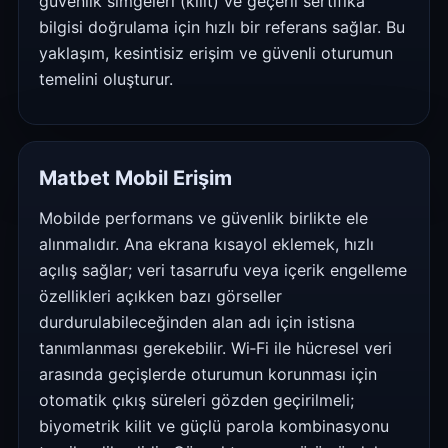
güvenlik simgeleri (kilit) ve geçerli sertifika
bilgisi doğrulama için hızlı bir referans sağlar. Bu
yaklaşım, kesintisiz erişim ve güvenli oturumun
temelini oluşturur.
Matbet Mobil Erişim
Mobilde performans ve güvenlik birlikte ele
alınmalıdır. Ana ekrana kısayol eklemek, hızlı
açılış sağlar; veri tasarrufu veya içerik engelleme
özellikleri açıkken bazı görseller
durdurulabileceğinden alan adı için istisna
tanımlanması gerekebilir. Wi‑Fi ile hücresel veri
arasında geçişlerde oturumun korunması için
otomatik çıkış süreleri gözden geçirilmeli;
biyometrik kilit ve güçlü parola kombinasyonu