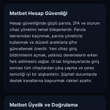
Matbet Hesap Güvenliği
Hesap güvenliğinde güçlü parola, 2FA ve oturum
cihaz yönetimi temel bileşenlerdir. Parola
tekrarından kaçınmak, parola yöneticisi
kullanmak ve düzenli aralıklarla şifre
güncellemek önerilir. Yeni cihaz giriş
bildirimlerini açmak, yetkisiz denemelerin erken
fark edilmesini sağlar. Ortak bilgisayarlarda giriş
sonrası tüm cihazlardan çıkış yapma ve çerez
temizliği iyi bir alışkanlıktır. Şüpheli durumlarda
destek kanallarına başvurmak riskleri azaltır.
Matbet Üyelik ve Doğrulama