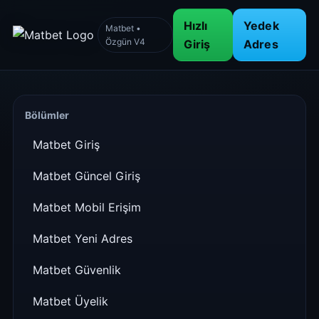
Hızlı
Yedek
Matbet •
Özgün V4
Giriş
Adres
Bölümler
Matbet Giriş
Matbet Güncel Giriş
Matbet Mobil Erişim
Matbet Yeni Adres
Matbet Güvenlik
Matbet Üyelik