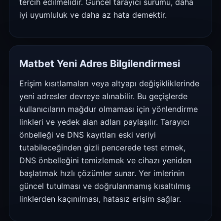
tercih edilmelidir. Güncel tarayıcı sürümü, daha
iyi uyumluluk ve daha az hata demektir.
Matbet Yeni Adres Bilgilendirmesi
Erişim kısıtlamaları veya altyapı değişikliklerinde
yeni adresler devreye alınabilir. Bu geçişlerde
kullanıcıların mağdur olmaması için yönlendirme
linkleri ve yedek alan adları paylaşılır. Tarayıcı
önbelleği ve DNS kayıtları eski veriyi
tutabileceğinden gizli pencerede test etmek,
DNS önbelleğini temizlemek ve cihazı yeniden
başlatmak hızlı çözümler sunar. Yer imlerinin
güncel tutulması ve doğrulanmamış kısaltılmış
linklerden kaçınılması, hatasız erişim sağlar.