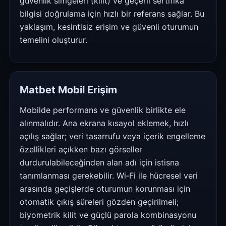
güvenlik simgeleri (kilit) ve geçerli sertifika
bilgisi doğrulama için hızlı bir referans sağlar. Bu
yaklaşım, kesintisiz erişim ve güvenli oturumun
temelini oluşturur.
Matbet Mobil Erişim
Mobilde performans ve güvenlik birlikte ele
alınmalıdır. Ana ekrana kısayol eklemek, hızlı
açılış sağlar; veri tasarrufu veya içerik engelleme
özellikleri açıkken bazı görseller
durdurulabileceğinden alan adı için istisna
tanımlanması gerekebilir. Wi‑Fi ile hücresel veri
arasında geçişlerde oturumun korunması için
otomatik çıkış süreleri gözden geçirilmeli;
biyometrik kilit ve güçlü parola kombinasyonu