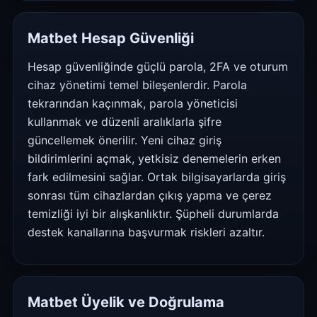
Matbet Hesap Güvenliği
Hesap güvenliğinde güçlü parola, 2FA ve oturum
cihaz yönetimi temel bileşenlerdir. Parola
tekrarından kaçınmak, parola yöneticisi
kullanmak ve düzenli aralıklarla şifre
güncellemek önerilir. Yeni cihaz giriş
bildirimlerini açmak, yetkisiz denemelerin erken
fark edilmesini sağlar. Ortak bilgisayarlarda giriş
sonrası tüm cihazlardan çıkış yapma ve çerez
temizliği iyi bir alışkanlıktır. Şüpheli durumlarda
destek kanallarına başvurmak riskleri azaltır.
Matbet Üyelik ve Doğrulama