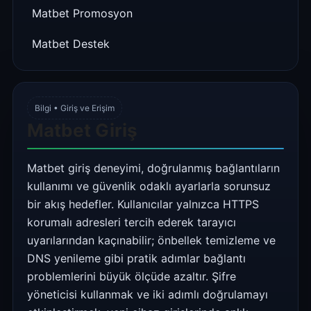
Matbet Promosyon
Matbet Destek
Bilgi • Giriş ve Erişim
Matbet Giriş
Matbet giriş deneyimi, doğrulanmış bağlantıların
kullanımı ve güvenlik odaklı ayarlarla sorunsuz
bir akış hedefler. Kullanıcılar yalnızca HTTPS
korumalı adresleri tercih ederek tarayıcı
uyarılarından kaçınabilir; önbellek temizleme ve
DNS yenileme gibi pratik adımlar bağlantı
problemlerini büyük ölçüde azaltır. Şifre
yöneticisi kullanmak ve iki adımlı doğrulamayı