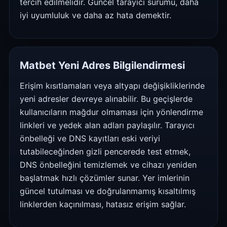
tercih edilmelidir. Güncel tarayıcı sürümü, daha
iyi uyumluluk ve daha az hata demektir.
Matbet Yeni Adres Bilgilendirmesi
Erişim kısıtlamaları veya altyapı değişikliklerinde
yeni adresler devreye alınabilir. Bu geçişlerde
kullanıcıların mağdur olmaması için yönlendirme
linkleri ve yedek alan adları paylaşılır. Tarayıcı
önbelleği ve DNS kayıtları eski veriyi
tutabileceğinden gizli pencerede test etmek,
DNS önbelleğini temizlemek ve cihazı yeniden
başlatmak hızlı çözümler sunar. Yer imlerinin
güncel tutulması ve doğrulanmamış kısaltılmış
linklerden kaçınılması, hatasız erişim sağlar.