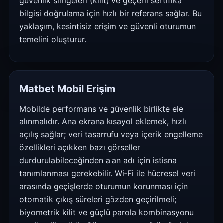
güvenlik simgeleri (kilit) ve geçerli sertifika
bilgisi doğrulama için hızlı bir referans sağlar. Bu
yaklaşım, kesintisiz erişim ve güvenli oturumun
temelini oluşturur.
Matbet Mobil Erişim
Mobilde performans ve güvenlik birlikte ele
alınmalıdır. Ana ekrana kısayol eklemek, hızlı
açılış sağlar; veri tasarrufu veya içerik engelleme
özellikleri açıkken bazı görseller
durdurulabileceğinden alan adı için istisna
tanımlanması gerekebilir. Wi‑Fi ile hücresel veri
arasında geçişlerde oturumun korunması için
otomatik çıkış süreleri gözden geçirilmeli;
biyometrik kilit ve güçlü parola kombinasyonu