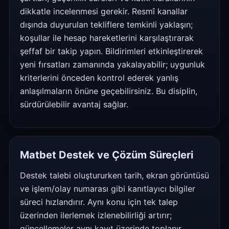
dikkatle incelenmesi gerekir. Resmî kanallar
dışında duyurulan tekliflere temkinli yaklaşın;
koşullar ile hesap hareketlerini karşılaştırarak
şeffaf bir takip yapın. Bildirimleri etkinleştirerek
yeni fırsatları zamanında yakalayabilir; uygunluk
kriterlerini önceden kontrol ederek yanlış
anlaşılmaların önüne geçebilirsiniz. Bu disiplin,
sürdürülebilir avantaj sağlar.
Matbet Destek ve Çözüm Süreçleri
Destek talebi oluştururken tarih, ekran görüntüsü
ve işlem/olay numarası gibi kanıtlayıcı bilgiler
süreci hızlandırır. Aynı konu için tek talep
üzerinden ilerlemek izlenebilirliği artırır;
güncellemeler aynı kayıt üzerinde toplanır.