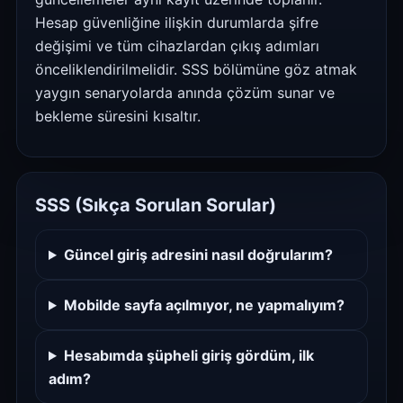
Hesap güvenliğine ilişkin durumlarda şifre
değişimi ve tüm cihazlardan çıkış adımları
önceliklendirilmelidir. SSS bölümüne göz atmak
yaygın senaryolarda anında çözüm sunar ve
bekleme süresini kısaltır.
SSS (Sıkça Sorulan Sorular)
Güncel giriş adresini nasıl doğrularım?
Mobilde sayfa açılmıyor, ne yapmalıyım?
Hesabımda şüpheli giriş gördüm, ilk
adım?