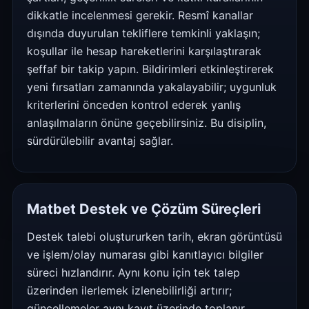
dikkatle incelenmesi gerekir. Resmî kanallar
dışında duyurulan tekliflere temkinli yaklaşın;
koşullar ile hesap hareketlerini karşılaştırarak
şeffaf bir takip yapın. Bildirimleri etkinleştirerek
yeni fırsatları zamanında yakalayabilir; uygunluk
kriterlerini önceden kontrol ederek yanlış
anlaşılmaların önüne geçebilirsiniz. Bu disiplin,
sürdürülebilir avantaj sağlar.
Matbet Destek ve Çözüm Süreçleri
Destek talebi oluştururken tarih, ekran görüntüsü
ve işlem/olay numarası gibi kanıtlayıcı bilgiler
süreci hızlandırır. Aynı konu için tek talep
üzerinden ilerlemek izlenebilirliği artırır;
güncellemeler aynı kayıt üzerinde toplanır.