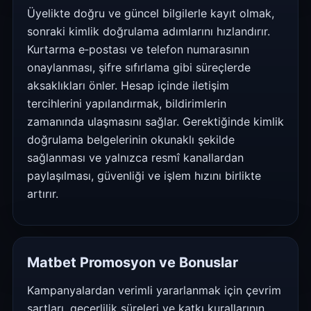
Üyelikte doğru ve güncel bilgilerle kayıt olmak,
sonraki kimlik doğrulama adımlarını hızlandırır.
Kurtarma e‑postası ve telefon numarasının
onaylanması, şifre sıfırlama gibi süreçlerde
aksaklıkları önler. Hesap içinde iletişim
tercihlerini yapılandırmak, bildirimlerin
zamanında ulaşmasını sağlar. Gerektiğinde kimlik
doğrulama belgelerinin okunaklı şekilde
sağlanması ve yalnızca resmî kanallardan
paylaşılması, güvenliği ve işlem hızını birlikte
artırır.
Matbet Promosyon ve Bonuslar
Kampanyalardan verimli yararlanmak için çevrim
şartları, geçerlilik süreleri ve katkı kurallarının