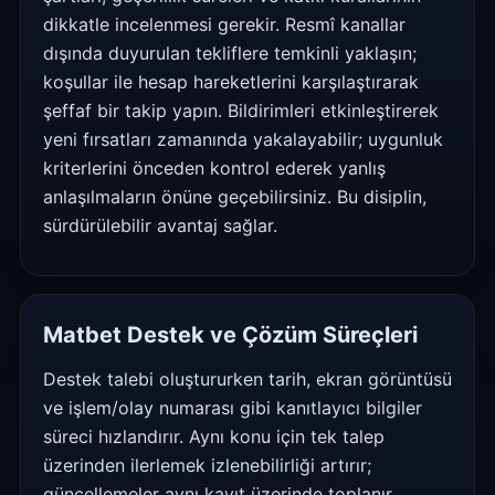
dikkatle incelenmesi gerekir. Resmî kanallar
dışında duyurulan tekliflere temkinli yaklaşın;
koşullar ile hesap hareketlerini karşılaştırarak
şeffaf bir takip yapın. Bildirimleri etkinleştirerek
yeni fırsatları zamanında yakalayabilir; uygunluk
kriterlerini önceden kontrol ederek yanlış
anlaşılmaların önüne geçebilirsiniz. Bu disiplin,
sürdürülebilir avantaj sağlar.
Matbet Destek ve Çözüm Süreçleri
Destek talebi oluştururken tarih, ekran görüntüsü
ve işlem/olay numarası gibi kanıtlayıcı bilgiler
süreci hızlandırır. Aynı konu için tek talep
üzerinden ilerlemek izlenebilirliği artırır;
güncellemeler aynı kayıt üzerinde toplanır.