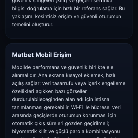
güvenlik simgeleri (kilit) ve geçerli sertifika
bilgisi doğrulama için hızlı bir referans sağlar. Bu
yaklaşım, kesintisiz erişim ve güvenli oturumun
temelini oluşturur.
Matbet Mobil Erişim
Mobilde performans ve güvenlik birlikte ele
alınmalıdır. Ana ekrana kısayol eklemek, hızlı
açılış sağlar; veri tasarrufu veya içerik engelleme
özellikleri açıkken bazı görseller
durdurulabileceğinden alan adı için istisna
tanımlanması gerekebilir. Wi‑Fi ile hücresel veri
arasında geçişlerde oturumun korunması için
otomatik çıkış süreleri gözden geçirilmeli;
biyometrik kilit ve güçlü parola kombinasyonu