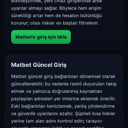
etkinleştirmek, yeni cihaz girişlerinde anlık
uyarılar almayı sağlar. Böylece hem erişim
sürekliliği artar hem de hesabın bütünlüğü
korunur; olası riskler en baştan filtrelenir.
Matbet'e giriş için tıkla
Matbet Güncel Giriş
Matbet güncel giriş bağlantıları dönemsel olarak
güncellenebilir; bu nedenle resmî duyuruları takip
etmek ve yalnızca doğrulanmış kaynaktan
paylaşılan adresleri yer imlerine eklemek önerilir.
Eski bağlantıları temizlemek, yanlış yönlendirme
ve güvenlik uyarılarını azaltır. Şüpheli kısa linkler
yerine tam alan adını kontrol edin; tarayıcı