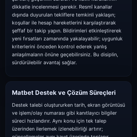
dikkatle incelenmesi gerekir. Resmî kanallar
dışında duyurulan tekliflere temkinli yaklaşın;
koşullar ile hesap hareketlerini karşılaştırarak
şeffaf bir takip yapın. Bildirimleri etkinleştirerek
yeni fırsatları zamanında yakalayabilir; uygunluk
kriterlerini önceden kontrol ederek yanlış
anlaşılmaların önüne geçebilirsiniz. Bu disiplin,
sürdürülebilir avantaj sağlar.
Matbet Destek ve Çözüm Süreçleri
Destek talebi oluştururken tarih, ekran görüntüsü
ve işlem/olay numarası gibi kanıtlayıcı bilgiler
süreci hızlandırır. Aynı konu için tek talep
üzerinden ilerlemek izlenebilirliği artırır;
güncellemeler aynı kayıt üzerinde toplanır.