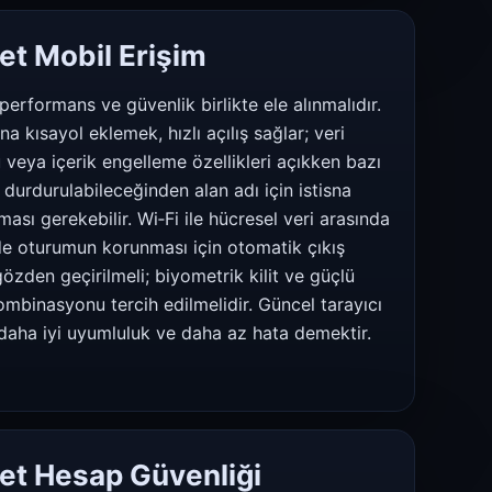
et Mobil Erişim
erformans ve güvenlik birlikte ele alınmalıdır.
a kısayol eklemek, hızlı açılış sağlar; veri
 veya içerik engelleme özellikleri açıkken bazı
 durdurulabileceğinden alan adı için istisna
ası gerekebilir. Wi‑Fi ile hücresel veri arasında
de oturumun korunması için otomatik çıkış
gözden geçirilmeli; biyometrik kilit ve güçlü
ombinasyonu tercih edilmelidir. Güncel tarayıcı
daha iyi uyumluluk ve daha az hata demektir.
et Hesap Güvenliği