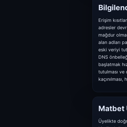
Bilgile
Erişim kısıtla
adresler devre
mağdur olmam
alan adları pa
eski veriyi t
DNS önbelleğ
başlatmak hız
tutulması ve 
kaçınılması, h
Matbet 
Üyelikte doğr