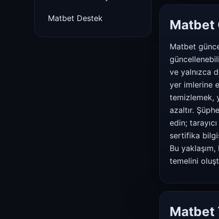
Matbet Destek
Matbet 
Matbet güncel
güncellenebil
ve yalnızca d
yer imlerine e
temizlemek, y
azaltır. Şüphe
edin; tarayıcı
sertifika bilg
Bu yaklaşım, 
temelini oluşt
Matbet 