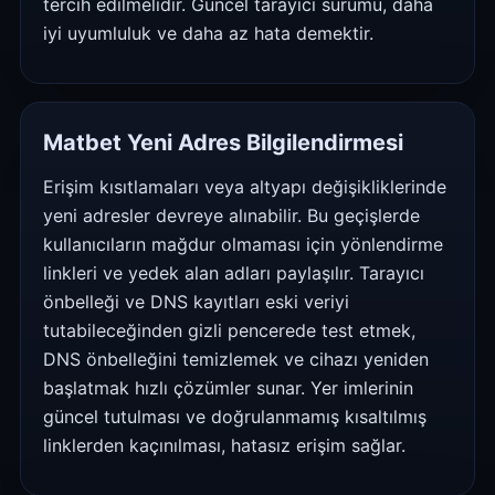
tercih edilmelidir. Güncel tarayıcı sürümü, daha
iyi uyumluluk ve daha az hata demektir.
Matbet Yeni Adres Bilgilendirmesi
Erişim kısıtlamaları veya altyapı değişikliklerinde
yeni adresler devreye alınabilir. Bu geçişlerde
kullanıcıların mağdur olmaması için yönlendirme
linkleri ve yedek alan adları paylaşılır. Tarayıcı
önbelleği ve DNS kayıtları eski veriyi
tutabileceğinden gizli pencerede test etmek,
DNS önbelleğini temizlemek ve cihazı yeniden
başlatmak hızlı çözümler sunar. Yer imlerinin
güncel tutulması ve doğrulanmamış kısaltılmış
linklerden kaçınılması, hatasız erişim sağlar.