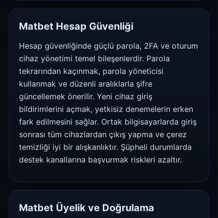
Matbet Hesap Güvenliği
Hesap güvenliğinde güçlü parola, 2FA ve oturum
cihaz yönetimi temel bileşenlerdir. Parola
tekrarından kaçınmak, parola yöneticisi
kullanmak ve düzenli aralıklarla şifre
güncellemek önerilir. Yeni cihaz giriş
bildirimlerini açmak, yetkisiz denemelerin erken
fark edilmesini sağlar. Ortak bilgisayarlarda giriş
sonrası tüm cihazlardan çıkış yapma ve çerez
temizliği iyi bir alışkanlıktır. Şüpheli durumlarda
destek kanallarına başvurmak riskleri azaltır.
Matbet Üyelik ve Doğrulama