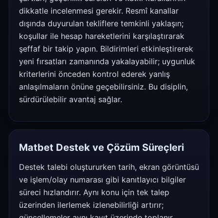
dikkatle incelenmesi gerekir. Resmî kanallar
dışında duyurulan tekliflere temkinli yaklaşın;
koşullar ile hesap hareketlerini karşılaştırarak
şeffaf bir takip yapın. Bildirimleri etkinleştirerek
yeni fırsatları zamanında yakalayabilir; uygunluk
kriterlerini önceden kontrol ederek yanlış
anlaşılmaların önüne geçebilirsiniz. Bu disiplin,
sürdürülebilir avantaj sağlar.
Matbet Destek ve Çözüm Süreçleri
Destek talebi oluştururken tarih, ekran görüntüsü
ve işlem/olay numarası gibi kanıtlayıcı bilgiler
süreci hızlandırır. Aynı konu için tek talep
üzerinden ilerlemek izlenebilirliği artırır;
güncellemeler aynı kayıt üzerinde toplanır.