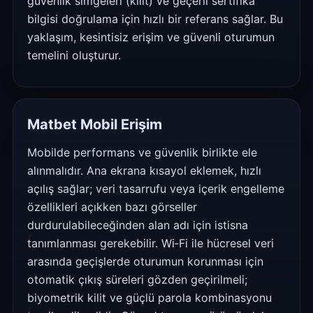
güvenlik simgeleri (kilit) ve geçerli sertifika
bilgisi doğrulama için hızlı bir referans sağlar. Bu
yaklaşım, kesintisiz erişim ve güvenli oturumun
temelini oluşturur.
Matbet Mobil Erişim
Mobilde performans ve güvenlik birlikte ele
alınmalıdır. Ana ekrana kısayol eklemek, hızlı
açılış sağlar; veri tasarrufu veya içerik engelleme
özellikleri açıkken bazı görseller
durdurulabileceğinden alan adı için istisna
tanımlanması gerekebilir. Wi‑Fi ile hücresel veri
arasında geçişlerde oturumun korunması için
otomatik çıkış süreleri gözden geçirilmeli;
biyometrik kilit ve güçlü parola kombinasyonu