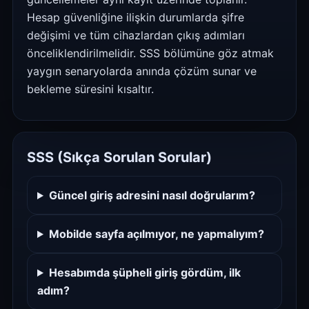
Hesap güvenliğine ilişkin durumlarda şifre
değişimi ve tüm cihazlardan çıkış adımları
önceliklendirilmelidir. SSS bölümüne göz atmak
yaygın senaryolarda anında çözüm sunar ve
bekleme süresini kısaltır.
SSS (Sıkça Sorulan Sorular)
Güncel giriş adresini nasıl doğrularım?
Mobilde sayfa açılmıyor, ne yapmalıyım?
Hesabımda şüpheli giriş gördüm, ilk
adım?