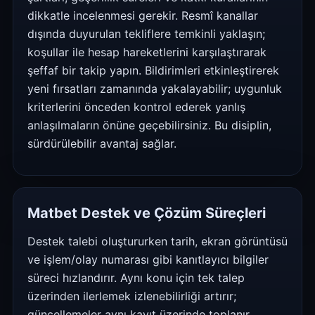
dikkatle incelenmesi gerekir. Resmî kanallar
dışında duyurulan tekliflere temkinli yaklaşın;
koşullar ile hesap hareketlerini karşılaştırarak
şeffaf bir takip yapın. Bildirimleri etkinleştirerek
yeni fırsatları zamanında yakalayabilir; uygunluk
kriterlerini önceden kontrol ederek yanlış
anlaşılmaların önüne geçebilirsiniz. Bu disiplin,
sürdürülebilir avantaj sağlar.
Matbet Destek ve Çözüm Süreçleri
Destek talebi oluştururken tarih, ekran görüntüsü
ve işlem/olay numarası gibi kanıtlayıcı bilgiler
süreci hızlandırır. Aynı konu için tek talep
üzerinden ilerlemek izlenebilirliği artırır;
güncellemeler aynı kayıt üzerinde toplanır.