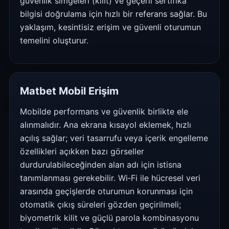
güvenlik simgeleri (kilit) ve geçerli sertifika
bilgisi doğrulama için hızlı bir referans sağlar. Bu
yaklaşım, kesintisiz erişim ve güvenli oturumun
temelini oluşturur.
Matbet Mobil Erişim
Mobilde performans ve güvenlik birlikte ele
alınmalıdır. Ana ekrana kısayol eklemek, hızlı
açılış sağlar; veri tasarrufu veya içerik engelleme
özellikleri açıkken bazı görseller
durdurulabileceğinden alan adı için istisna
tanımlanması gerekebilir. Wi‑Fi ile hücresel veri
arasında geçişlerde oturumun korunması için
otomatik çıkış süreleri gözden geçirilmeli;
biyometrik kilit ve güçlü parola kombinasyonu