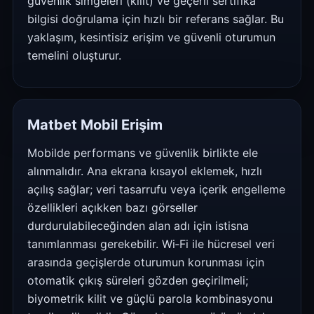
güvenlik simgeleri (kilit) ve geçerli sertifika
bilgisi doğrulama için hızlı bir referans sağlar. Bu
yaklaşım, kesintisiz erişim ve güvenli oturumun
temelini oluşturur.
Matbet Mobil Erişim
Mobilde performans ve güvenlik birlikte ele
alınmalıdır. Ana ekrana kısayol eklemek, hızlı
açılış sağlar; veri tasarrufu veya içerik engelleme
özellikleri açıkken bazı görseller
durdurulabileceğinden alan adı için istisna
tanımlanması gerekebilir. Wi‑Fi ile hücresel veri
arasında geçişlerde oturumun korunması için
otomatik çıkış süreleri gözden geçirilmeli;
biyometrik kilit ve güçlü parola kombinasyonu