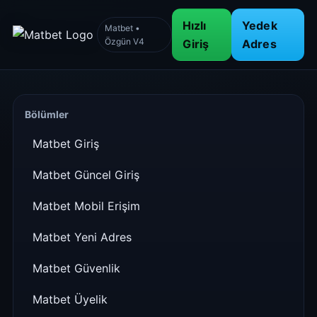
Hızlı
Yedek
Matbet •
Özgün V4
Giriş
Adres
Bölümler
Matbet Giriş
Matbet Güncel Giriş
Matbet Mobil Erişim
Matbet Yeni Adres
Matbet Güvenlik
Matbet Üyelik