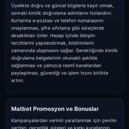
Üyelikte doğru ve güncel bilgilerle kayıt olmak,
sonraki kimlik doğrulama adımlarını hızlandırır.
Kurtarma e‑postası ve telefon numarasının
onaylanması, şifre sıfırlama gibi süreçlerde
aksaklıkları önler. Hesap içinde iletişim
tercihlerini yapılandırmak, bildirimlerin
zamanında ulaşmasını sağlar. Gerektiğinde kimlik
doğrulama belgelerinin okunaklı şekilde
sağlanması ve yalnızca resmî kanallardan
paylaşılması, güvenliği ve işlem hızını birlikte
artırır.
Matbet Promosyon ve Bonuslar
Kampanyalardan verimli yararlanmak için çevrim
şartları, geçerlilik süreleri ve katkı kurallarının