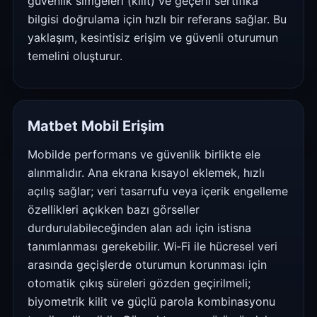
güvenlik simgeleri (kilit) ve geçerli sertifika
bilgisi doğrulama için hızlı bir referans sağlar. Bu
yaklaşım, kesintisiz erişim ve güvenli oturumun
temelini oluşturur.
Matbet Mobil Erişim
Mobilde performans ve güvenlik birlikte ele
alınmalıdır. Ana ekrana kısayol eklemek, hızlı
açılış sağlar; veri tasarrufu veya içerik engelleme
özellikleri açıkken bazı görseller
durdurulabileceğinden alan adı için istisna
tanımlanması gerekebilir. Wi‑Fi ile hücresel veri
arasında geçişlerde oturumun korunması için
otomatik çıkış süreleri gözden geçirilmeli;
biyometrik kilit ve güçlü parola kombinasyonu