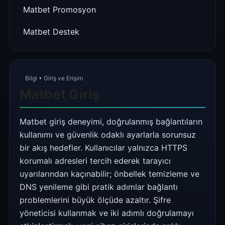
Matbet Promosyon
Matbet Destek
Bilgi • Giriş ve Erişim
Matbet Giriş
Matbet giriş deneyimi, doğrulanmış bağlantıların
kullanımı ve güvenlik odaklı ayarlarla sorunsuz
bir akış hedefler. Kullanıcılar yalnızca HTTPS
korumalı adresleri tercih ederek tarayıcı
uyarılarından kaçınabilir; önbellek temizleme ve
DNS yenileme gibi pratik adımlar bağlantı
problemlerini büyük ölçüde azaltır. Şifre
yöneticisi kullanmak ve iki adımlı doğrulamayı