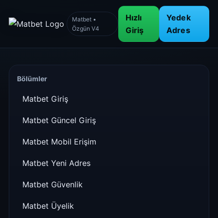
Hızlı
Yedek
Matbet •
Özgün V4
Giriş
Adres
Bölümler
Matbet Giriş
Matbet Güncel Giriş
Matbet Mobil Erişim
Matbet Yeni Adres
Matbet Güvenlik
Matbet Üyelik