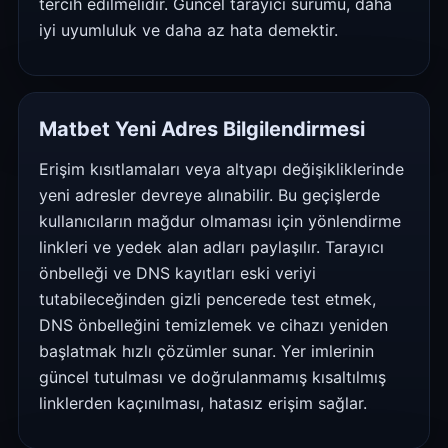
tercih edilmelidir. Güncel tarayıcı sürümü, daha
iyi uyumluluk ve daha az hata demektir.
Matbet Yeni Adres Bilgilendirmesi
Erişim kısıtlamaları veya altyapı değişikliklerinde
yeni adresler devreye alınabilir. Bu geçişlerde
kullanıcıların mağdur olmaması için yönlendirme
linkleri ve yedek alan adları paylaşılır. Tarayıcı
önbelleği ve DNS kayıtları eski veriyi
tutabileceğinden gizli pencerede test etmek,
DNS önbelleğini temizlemek ve cihazı yeniden
başlatmak hızlı çözümler sunar. Yer imlerinin
güncel tutulması ve doğrulanmamış kısaltılmış
linklerden kaçınılması, hatasız erişim sağlar.