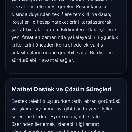
dikkatle incelenmesi gerekir. Resmî kanallar
dışında duyurulan tekliflere temkinli yaklaşın;
koşullar ile hesap hareketlerini karşılaştırarak
şeffaf bir takip yapın. Bildirimleri etkinleştirerek
yeni fırsatları zamanında yakalayabilir; uygunluk
kriterlerini önceden kontrol ederek yanlış
anlaşılmaların önüne geçebilirsiniz. Bu disiplin,
sürdürülebilir avantaj sağlar.
Matbet Destek ve Çözüm Süreçleri
Destek talebi oluştururken tarih, ekran görüntüsü
ve işlem/olay numarası gibi kanıtlayıcı bilgiler
süreci hızlandırır. Aynı konu için tek talep
üzerinden ilerlemek izlenebilirliği artırır;
güncellemeler aynı kayıt üzerinde toplanır.