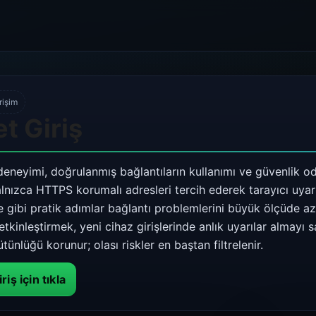
rişim
t Giriş
deneyimi, doğrulanmış bağlantıların kullanımı ve güvenlik oda
yalnızca HTTPS korumalı adresleri tercih ederek tarayıcı uyar
gibi pratik adımlar bağlantı problemlerini büyük ölçüde azalt
tkinleştirmek, yeni cihaz girişlerinde anlık uyarılar almayı 
ünlüğü korunur; olası riskler en baştan filtrelenir.
iş için tıkla