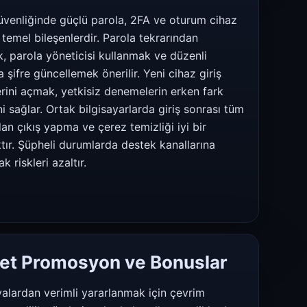
venliğinde güçlü parola, 2FA ve oturum cihaz
temel bileşenlerdir. Parola tekrarından
, parola yöneticisi kullanmak ve düzenli
la şifre güncellemek önerilir. Yeni cihaz giriş
erini açmak, yetkisiz denemelerin erken fark
i sağlar. Ortak bilgisayarlarda giriş sonrası tüm
an çıkış yapma ve çerez temizliği iyi bir
ktır. Şüpheli durumlarda destek kanallarına
 riskleri azaltır.
et Promosyon ve Bonuslar
lardan verimli yararlanmak için çevrim