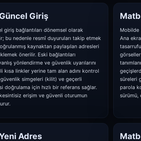
Güncel Giriş
Matb
 giriş bağlantıları dönemsel olarak
Mobilde p
ir; bu nedenle resmî duyuruları takip etmek
Ana ekran
oğrulanmış kaynaktan paylaşılan adresleri
tasarrufu
klemek önerilir. Eski bağlantıları
görseller
anlış yönlendirme ve güvenlik uyarılarını
tanımlanm
li kısa linkler yerine tam alan adını kontrol
geçişler
 güvenlik simgeleri (kilit) ve geçerli
süreleri 
isi doğrulama için hızlı bir referans sağlar.
parola k
kesintisiz erişim ve güvenli oturumun
sürümü, 
urur.
Yeni Adres
Matb