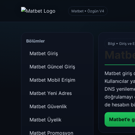
Matbet • Özgün V4
Bölümler
Bilgi • Giriş ve E
Matbe
Matbet Giriş
Matbet Güncel Giriş
Matbet giriş 
Matbet Mobil Erişim
Kullanıcılar 
DNS yenileme 
Matbet Yeni Adres
doğrulamayı e
de hesabın büt
Matbet Güvenlik
Matbet'e gir
Matbet Üyelik
Matbet Promosyon