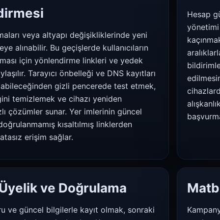
ndirmesi
Hesap gü
yönetimi 
maları veya altyapı değişikliklerinde yeni
kaçınmak
ye alınabilir. Bu geçişlerde kullanıcıların
aralıklar
ası için yönlendirme linkleri ve yedek
bildiriml
ylaşılır. Tarayıcı önbelleği ve DNS kayıtları
edilmesin
utabileceğinden gizli pencerede test etmek,
cihazlard
ini temizlemek ve cihazı yeniden
alışkanlı
lı çözümler sunar. Yer imlerinin güncel
başvurmak
doğrulanmamış kısaltılmış linklerden
atasız erişim sağlar.
Üyelik ve Doğrulama
Matb
u ve güncel bilgilerle kayıt olmak, sonraki
Kampanya