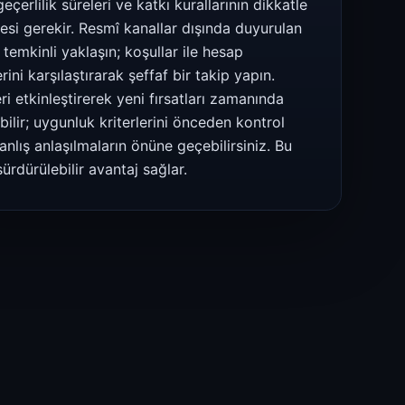
 geçerlilik süreleri ve katkı kurallarının dikkatle
esi gerekir. Resmî kanallar dışında duyurulan
e temkinli yaklaşın; koşullar ile hesap
rini karşılaştırarak şeffaf bir takip yapın.
eri etkinleştirerek yeni fırsatları zamanında
ilir; uygunluk kriterlerini önceden kontrol
nlış anlaşılmaların önüne geçebilirsiniz. Bu
 sürdürülebilir avantaj sağlar.