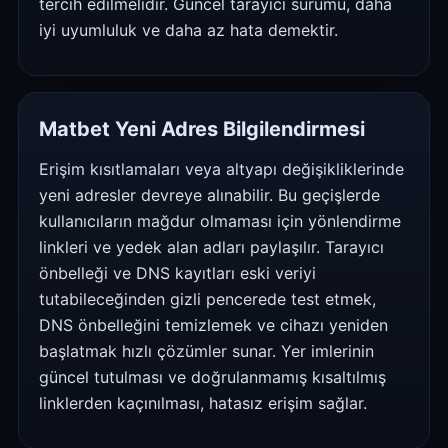
tercih edilmelidir. Güncel tarayıcı sürümü, daha
iyi uyumluluk ve daha az hata demektir.
Matbet Yeni Adres Bilgilendirmesi
Erişim kısıtlamaları veya altyapı değişikliklerinde
yeni adresler devreye alınabilir. Bu geçişlerde
kullanıcıların mağdur olmaması için yönlendirme
linkleri ve yedek alan adları paylaşılır. Tarayıcı
önbelleği ve DNS kayıtları eski veriyi
tutabileceğinden gizli pencerede test etmek,
DNS önbelleğini temizlemek ve cihazı yeniden
başlatmak hızlı çözümler sunar. Yer imlerinin
güncel tutulması ve doğrulanmamış kısaltılmış
linklerden kaçınılması, hatasız erişim sağlar.