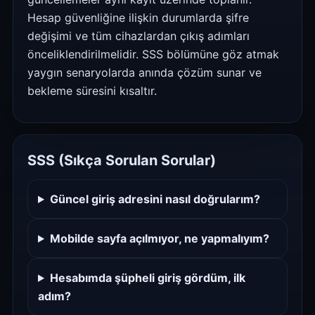
Hesap güvenliğine ilişkin durumlarda şifre
değişimi ve tüm cihazlardan çıkış adımları
önceliklendirilmelidir. SSS bölümüne göz atmak
yaygın senaryolarda anında çözüm sunar ve
bekleme süresini kısaltır.
SSS (Sıkça Sorulan Sorular)
Güncel giriş adresini nasıl doğrularım?
Mobilde sayfa açılmıyor, ne yapmalıyım?
Hesabımda şüpheli giriş gördüm, ilk
adım?