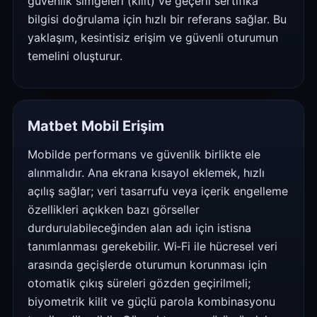
güvenlik simgeleri (kilit) ve geçerli sertifika
bilgisi doğrulama için hızlı bir referans sağlar. Bu
yaklaşım, kesintisiz erişim ve güvenli oturumun
temelini oluşturur.
Matbet Mobil Erişim
Mobilde performans ve güvenlik birlikte ele
alınmalıdır. Ana ekrana kısayol eklemek, hızlı
açılış sağlar; veri tasarrufu veya içerik engelleme
özellikleri açıkken bazı görseller
durdurulabileceğinden alan adı için istisna
tanımlanması gerekebilir. Wi‑Fi ile hücresel veri
arasında geçişlerde oturumun korunması için
otomatik çıkış süreleri gözden geçirilmeli;
biyometrik kilit ve güçlü parola kombinasyonu