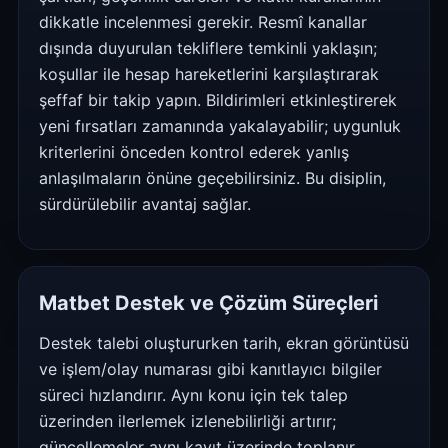
dikkatle incelenmesi gerekir. Resmî kanallar
dışında duyurulan tekliflere temkinli yaklaşın;
koşullar ile hesap hareketlerini karşılaştırarak
şeffaf bir takip yapın. Bildirimleri etkinleştirerek
yeni fırsatları zamanında yakalayabilir; uygunluk
kriterlerini önceden kontrol ederek yanlış
anlaşılmaların önüne geçebilirsiniz. Bu disiplin,
sürdürülebilir avantaj sağlar.
Matbet Destek ve Çözüm Süreçleri
Destek talebi oluştururken tarih, ekran görüntüsü
ve işlem/olay numarası gibi kanıtlayıcı bilgiler
süreci hızlandırır. Aynı konu için tek talep
üzerinden ilerlemek izlenebilirliği artırır;
güncellemeler aynı kayıt üzerinde toplanır.