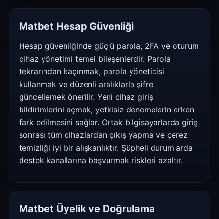
Matbet Hesap Güvenliği
Hesap güvenliğinde güçlü parola, 2FA ve oturum
cihaz yönetimi temel bileşenlerdir. Parola
tekrarından kaçınmak, parola yöneticisi
kullanmak ve düzenli aralıklarla şifre
güncellemek önerilir. Yeni cihaz giriş
bildirimlerini açmak, yetkisiz denemelerin erken
fark edilmesini sağlar. Ortak bilgisayarlarda giriş
sonrası tüm cihazlardan çıkış yapma ve çerez
temizliği iyi bir alışkanlıktır. Şüpheli durumlarda
destek kanallarına başvurmak riskleri azaltır.
Matbet Üyelik ve Doğrulama