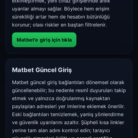
etkinleştirmek, yeni cihaz girişlerinde anlık
uyarılar almayı sağlar. Böylece hem erişim
sürekliliği artar hem de hesabın bütünlüğü
korunur; olası riskler en baştan filtrelenir.
Matbet'e giriş için tıkla
Matbet Güncel Giriş
Matbet güncel giriş bağlantıları dönemsel olarak
güncellenebilir; bu nedenle resmî duyuruları takip
etmek ve yalnızca doğrulanmış kaynaktan
paylaşılan adresleri yer imlerine eklemek önerilir.
Eski bağlantıları temizlemek, yanlış yönlendirme
ve güvenlik uyarılarını azaltır. Şüpheli kısa linkler
yerine tam alan adını kontrol edin; tarayıcı