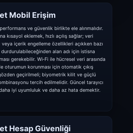
et Mobil Erişim
erformans ve güvenlik birlikte ele alınmalıdır.
a kısayol eklemek, hızlı açılış sağlar; veri
 veya içerik engelleme özellikleri açıkken bazı
 durdurulabileceğinden alan adı için istisna
ası gerekebilir. Wi‑Fi ile hücresel veri arasında
de oturumun korunması için otomatik çıkış
gözden geçirilmeli; biyometrik kilit ve güçlü
ombinasyonu tercih edilmelidir. Güncel tarayıcı
daha iyi uyumluluk ve daha az hata demektir.
et Hesap Güvenliği