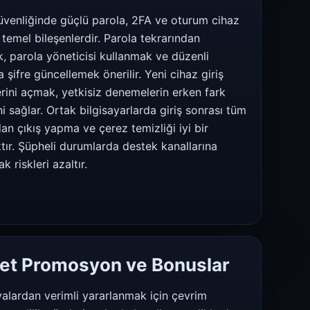
venliğinde güçlü parola, 2FA ve oturum cihaz
temel bileşenlerdir. Parola tekrarından
, parola yöneticisi kullanmak ve düzenli
la şifre güncellemek önerilir. Yeni cihaz giriş
erini açmak, yetkisiz denemelerin erken fark
i sağlar. Ortak bilgisayarlarda giriş sonrası tüm
an çıkış yapma ve çerez temizliği iyi bir
ktır. Şüpheli durumlarda destek kanallarına
 riskleri azaltır.
et Promosyon ve Bonuslar
lardan verimli yararlanmak için çevrim