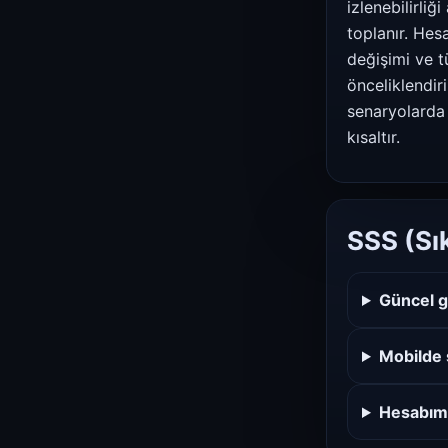
izlenebilirliğ
toplanır. Hes
değişimi ve t
önceliklendi
senaryolarda
kısaltır.
SSS (Sı
Güncel gi
Mobilde 
Hesabımd