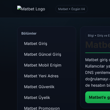
Matbet • Özgün V4
Bölümler
Bilgi • Giriş ve E
Matbe
Matbet Giriş
Matbet Güncel Giriş
Matbet giriş 
Matbet Mobil Erişim
Kullanıcılar 
DNS yenileme 
Matbet Yeni Adres
doğrulamayı e
de hesabın büt
Matbet Güvenlik
Matbet'e gir
Matbet Üyelik
Matbet Promosyon