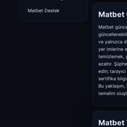
Matbet Destek
Matbet 
Matbet güncel
güncellenebil
ve yalnızca d
yer imlerine e
temizlemek, y
azaltır. Şüphe
edin; tarayıcı
sertifika bilg
Bu yaklaşım, 
temelini oluşt
Matbet 