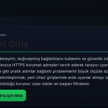
rişim
t Giriş
deneyimi, doğrulanmış bağlantıların kullanımı ve güvenlik oda
yalnızca HTTPS korumalı adresleri tercih ederek tarayıcı uyar
gibi pratik adımlar bağlantı problemlerini büyük ölçüde azalt
tkinleştirmek, yeni cihaz girişlerinde anlık uyarılar almayı 
ünlüğü korunur; olası riskler en baştan filtrelenir.
iş için tıkla