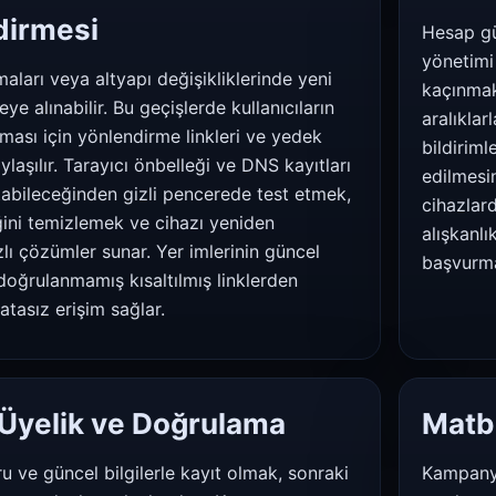
ndirmesi
Hesap gü
yönetimi 
maları veya altyapı değişikliklerinde yeni
kaçınmak
ye alınabilir. Bu geçişlerde kullanıcıların
aralıklar
ası için yönlendirme linkleri ve yedek
bildiriml
ylaşılır. Tarayıcı önbelleği ve DNS kayıtları
edilmesin
utabileceğinden gizli pencerede test etmek,
cihazlard
ini temizlemek ve cihazı yeniden
alışkanlı
lı çözümler sunar. Yer imlerinin güncel
başvurmak
doğrulanmamış kısaltılmış linklerden
atasız erişim sağlar.
Üyelik ve Doğrulama
Matb
u ve güncel bilgilerle kayıt olmak, sonraki
Kampanya