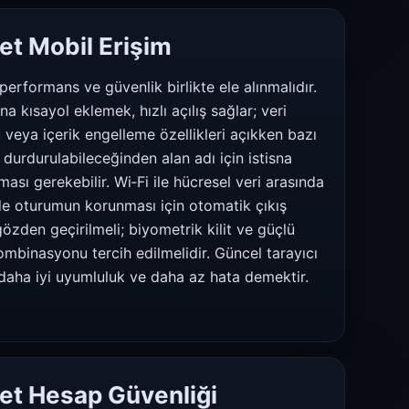
et Mobil Erişim
erformans ve güvenlik birlikte ele alınmalıdır.
a kısayol eklemek, hızlı açılış sağlar; veri
 veya içerik engelleme özellikleri açıkken bazı
 durdurulabileceğinden alan adı için istisna
ası gerekebilir. Wi‑Fi ile hücresel veri arasında
de oturumun korunması için otomatik çıkış
gözden geçirilmeli; biyometrik kilit ve güçlü
ombinasyonu tercih edilmelidir. Güncel tarayıcı
daha iyi uyumluluk ve daha az hata demektir.
et Hesap Güvenliği