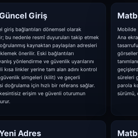
Güncel Giriş
Matb
 giriş bağlantıları dönemsel olarak
Mobilde p
ir; bu nedenle resmî duyuruları takip etmek
Ana ekran
oğrulanmış kaynaktan paylaşılan adresleri
tasarrufu
klemek önerilir. Eski bağlantıları
görseller
anlış yönlendirme ve güvenlik uyarılarını
tanımlanm
li kısa linkler yerine tam alan adını kontrol
geçişler
 güvenlik simgeleri (kilit) ve geçerli
süreleri 
isi doğrulama için hızlı bir referans sağlar.
parola k
kesintisiz erişim ve güvenli oturumun
sürümü, 
urur.
Yeni Adres
Matb