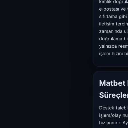
kimlik doğrul
e‑postası ve 
sıfırlama gib
iletişim terci
zamanında ula
doğrulama bel
yalnızca resm
işlem hızını bi
Matbet
Süreçle
Destek talebi
işlem/olay num
hızlandırır. A